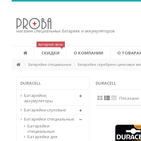
Аккумуляторы Eneloop
Это новые аккумуляторы, которые сочетают в себе удобств
экономичность аккумуляторов. Eneloop может изменить ваш
лучшему. Первоначальная зарядка аккумуляторов производ
соответствии с системой «зеленых» сертификатов (Green Power
выгодные цены
СКИДКИ
О КОМПАНИИ
О ТОВАРА
Батарейки специальные
Батарейки серебряно-цинковые м
DURACELL
DURACELL
Батарейки,
Показано 1
аккумуляторы
Батарейки слуховые
Батарейки специальные
Батарейки
специальные
Батарейки для