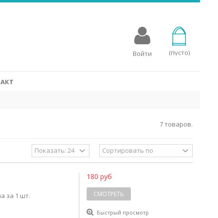
овых аппаратов
для слуховых аппаратов, разработаны специально для
стройств. Батарейки Rayovac для слухового аппарата
мощность с эко-сознательным процессом производства, в
(пусто)
Войти
 упакованы в переработанные упаковки.
СМОТРЕТЬ
АКТ
7 товаров.
180 руб
СМОТРЕТЬ
а за 1 шт.
Быстрый просмотр