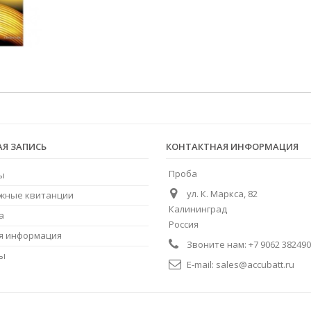
АЯ ЗАПИСЬ
КОНТАКТНАЯ ИНФОРМАЦИЯ
Проба
ы
ул. К. Маркса, 82
жные квитанции
Калининград
а
Россия
я информация
Звоните нам:
+7 9062 382490
ны
E-mail:
sales@accubatt.ru