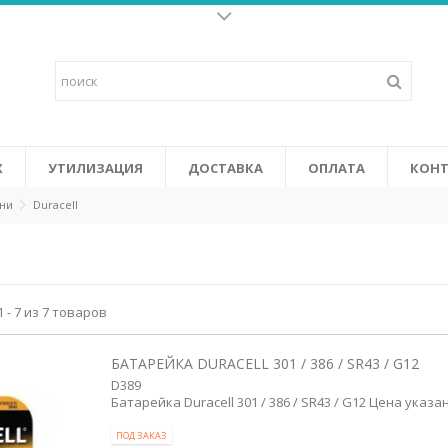
Батарейки для слух
о щелочных батареек и
Высококачественные батарейки 
у жизнь к
последних высокоэффективных у
ится от солнечных батарей в
объединяют в себе повышенную 
 Certifi cation System).
том числе: не содержат ртути и
СМОТРЕТЬ
Х
УТИЛИЗАЦИЯ
ДОСТАВКА
ОПЛАТА
КОНТ
ини
Duracell
 - 7 из 7 товаров
БАТАРЕЙКА DURACELL 301 / 386 / SR43 / G12
D389
Батарейка Duracell 301 / 386 / SR43 / G12 Цена указан
ПОД ЗАКАЗ