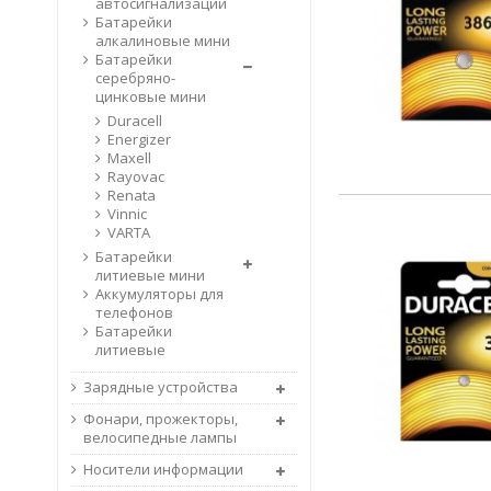
автосигнализации
Батарейки
алкалиновые мини
Батарейки
серебряно-
цинковые мини
Duracell
Energizer
Maxell
Rayovac
Renata
Vinnic
VARTA
Батарейки
литиевые мини
Аккумуляторы для
телефонов
Батарейки
литиевые
Зарядные устройства
Фонари, прожекторы,
велосипедные лампы
Носители информации