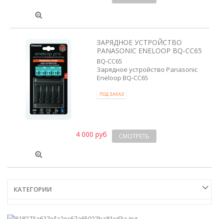
ЗАРЯДНОЕ УСТРОЙСТВО
PANASONIC ENELOOP BQ-CC65
BQ-CC65
Зарядное устройство Panasonic
Eneloop BQ-CC65
ПОД ЗАКАЗ
4 000 руб
СМОТРЕТЬ
КАТЕГОРИИ