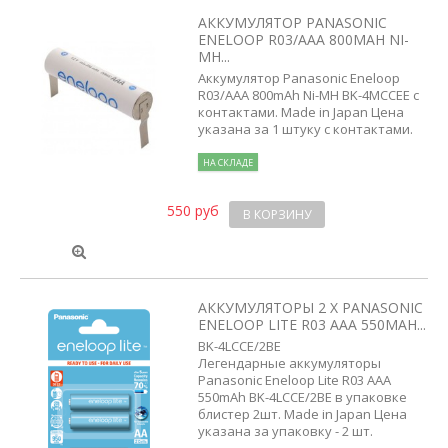
АККУМУЛЯТОР PANASONIC
ENELOOP R03/AAA 800MAH NI-
MH...
Аккумулятор Panasonic Eneloop
R03/AAA 800mAh Ni-MH BK-4MCCEE с
контактами. Made in Japan Цена
указана за 1 штуку с контактами.
НА СКЛАДЕ
550 руб
В КОРЗИНУ
АККУМУЛЯТОРЫ 2 X PANASONIC
ENELOOP LITE R03 AAA 550MAH...
BK-4LCCE/2BE
Легендарные аккумуляторы
Panasonic Eneloop Lite R03 AAA
550mAh BK-4LCCE/2BE в упаковке
блистер 2шт. Made in Japan Цена
указана за упаковку - 2 шт.