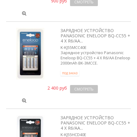
900 руб
СМОТРЕТЬ
ЗАРЯДНОЕ УСТРОЙСТВО
PANASONIC ENELOOP BQ-CC55 +
4 X R6/AA...
K-KJ55MCC40E
Зарядное устройство Panasonic
Eneloop BQ-CC55 + 4 X R6/AA Eneloop
2000mAh BK-3MCCE.
ПОД ЗАКАЗ
2 400 руб
СМОТРЕТЬ
ЗАРЯДНОЕ УСТРОЙСТВО
PANASONIC ENELOOP BQ-CC55 +
4 X R6/AA...
K-KJ55HCD40E