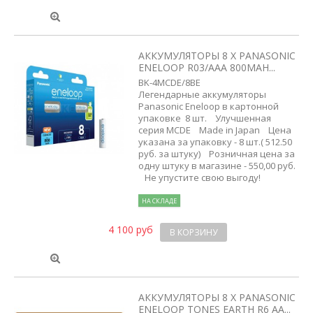
АККУМУЛЯТОРЫ 8 X PANASONIC
ENELOOP R03/AAA 800MAH...
BK-4MCDE/8BE
Легендарные аккумуляторы
Panasonic Eneloop в картонной
упаковке 8 шт. Улучшенная
серия MCDE Made in Japan Цена
указана за упаковку - 8 шт.( 512.50
руб. за штуку) Розничная цена за
одну штуку в магазине - 550,00 руб.
Не упустите свою выгоду!
НА СКЛАДЕ
4 100 руб
В КОРЗИНУ
АККУМУЛЯТОРЫ 8 X PANASONIC
ENELOOP TONES EARTH R6 AA...