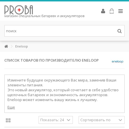
Аккумуляторы Eneloop
Это новые аккумуляторы, которые сочетают в себе удобство
щелочных батареек и экономичность аккумуляторов. Eneloop
может изменить вашу жизнь к лучшему. Первоначальная
зарядка аккумуляторов производится от солнечных батарей в
соответствии с системой «зеленых» сертификатов (Green Power
Certifi cation System).
Eneloop
СМОТРЕТЬ
Батарейки для слуховых аппаратов
СПИСОК ТОВАРОВ ПО ПРОИЗВОДИТЕЛЮ ENELOOP
Высококачественные батарейки для слуховых аппаратов,
разработаны специально для последних высокоэффективных
Измените будущее окружающего Вас мира, заменив Ваши
устройств. Батарейки Rayovac для слухового аппарата
элементы питания.
объединяют в себе повышенную мощность с эко-сознательным
Это новый аккумулятор, который сочетает в себе удобство
процессом производства, в том числе: не содержат ртути и
щелочных батареек и экономичность аккумуляторов.
упакованы в переработанные упаковки.
Eneloop может изменить вашу жизнь к лучшему.
СМОТРЕТЬ
Еще