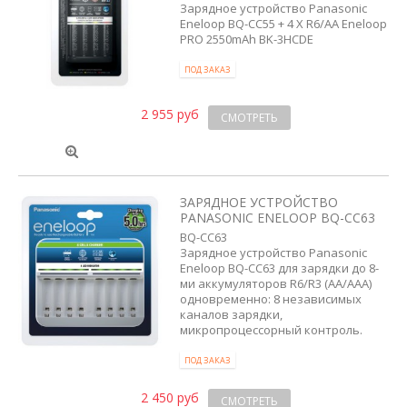
Зарядное устройство Panasonic
Eneloop BQ-CC55 + 4 X R6/AA Eneloop
PRO 2550mAh BK-3HCDE
ПОД ЗАКАЗ
2 955 руб
СМОТРЕТЬ
ЗАРЯДНОЕ УСТРОЙСТВО
PANASONIC ENELOOP BQ-CC63
BQ-CC63
Зарядное устройство Panasonic
Eneloop BQ-CC63 для зарядки до 8-
ми аккумуляторов R6/R3 (AA/AAA)
одновременно: 8 независимых
каналов зарядки,
микропроцессорный контроль.
ПОД ЗАКАЗ
2 450 руб
СМОТРЕТЬ