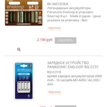
BK-3MCCE/8UE
Легендарные аккумуляторы
Panasonic Eneloop в упаковке
блистер 8 шт. Made in Japan Цена
указана за упаковку - 8шт
ПОД ЗАКАЗ
2 100 руб
СМОТРЕТЬ
ЗАРЯДНОЕ УСТРОЙСТВО
PANASONIC ENELOOP BQ-CC51
BQ-CC51E
время зарядки аккумуляторов 2000
mAh - 10 часовNi-MH 4xR6 / AA, R03 /
AAA
ПОД ЗАКАЗ