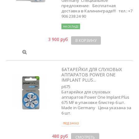
Germany Специальное
предложение: Бесплатная
доставка в Калининграде!!! тел.: +7
906 238 24 90
НА СКЛАДЕ
3 900 руб
В КОРЗИНУ
БАТАРЕЙКИ ДЛЯ СЛУХОВЫХ
АППАРАТОВ POWER ONE
IMPLANT PLUS...
p675
Батарейки для слуховых
аппаратов Power One Implant Plus
675 MF в упаковке блистер 6 шт.
Made in Germany Цена указана за
6 шт.
ПОД ЗАКАЗ
480 руб
СМОТРЕТЬ