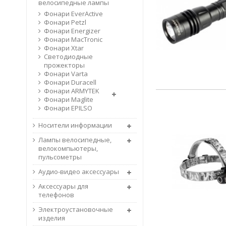
велосипедные лампы
Фонари EverActive
Фонари Petzl
Фонари Energizer
Фонари MacTronic
Фонари Xtar
Светодиодные
прожекторы
Фонари Varta
Фонари Duracell
Фонари ARMYTEK
Фонари Maglite
Фонари EPILSO
Носители информации
Лампы велосипедные,
велокомпьютеры,
пульсометры
Аудио-видео аксессуары
Аксессуары для
телефонов
Электроустановочные
изделия