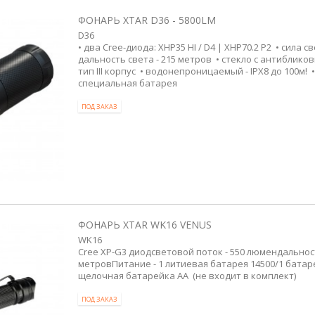
ФОНАРЬ XTAR D36 - 5800LM
D36
• два Cree-диода: XHP35 HI / D4 | XHP70.2 P2 • сила с
дальность света - 215 метров • стекло с антиблико
тип III корпус • водонепроницаемый - IPX8 до 100м! 
специальная батарея
ПОД ЗАКАЗ
ФОНАРЬ XTAR WK16 VENUS
WK16
Cree XP-G3 диодсветовой поток - 550 люмендальност
метровПитание - 1 литиевая батарея 14500/1 батарея
щелочная батарейка AA (не входит в комплект)
ПОД ЗАКАЗ