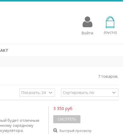
овых аппаратов
для слуховых аппаратов, разработаны специально для
стройств. Батарейки Rayovac для слухового аппарата
мощность с эко-сознательным процессом производства, в
(пусто)
Войти
 упакованы в переработанные упаковки.
СМОТРЕТЬ
АКТ
7 товаров.
3 350 руб
СМОТРЕТЬ
орый будет отличным
енному зарядному
кумулятора.
Быстрый просмотр