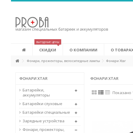
Аккумуляторы Eneloop
Это новые аккумуляторы, которые сочетают в себе удобств
экономичность аккумуляторов. Eneloop может изменить ваш
лучшему. Первоначальная зарядка аккумуляторов производ
соответствии с системой «зеленых» сертификатов (Green Power
выгодные цены
СКИДКИ
О КОМПАНИИ
О ТОВАРА
Фонари, прожекторы, велосипедные лампы
Фонари Xtar
ФОНАРИ XTAR
ФОНАРИ XTAR
Батарейки,
Показано 1
аккумуляторы
Батарейки слуховые
Батарейки специальные
Зарядные устройства
Фонари, прожекторы,