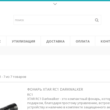
Батарейки для слух
о щелочных батареек и
Высококачественные батарейки 
у жизнь к
последних высокоэффективных у
ится от солнечных батарей в
объединяют в себе повышенную 
 Certifi cation System).
том числе: не содержат ртути и
СМОТРЕТЬ
Х
УТИЛИЗАЦИЯ
ДОСТАВКА
ОПЛАТА
КОНТ
 - 7 из 7 товаров
ФОНАРЬ XTAR RC1 DARKWALKER
RC1
XTAR RC1 Darkwalker - это компактный фонарь, кот
подарком, благодаря простому управлению, встро
устройству и наличию в комплекте защищенного ак