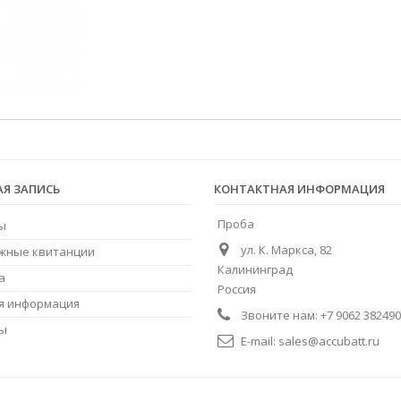
АЯ ЗАПИСЬ
КОНТАКТНАЯ ИНФОРМАЦИЯ
Проба
ы
ул. К. Маркса, 82
жные квитанции
Калининград
а
Россия
я информация
Звоните нам:
+7 9062 382490
ны
E-mail:
sales@accubatt.ru