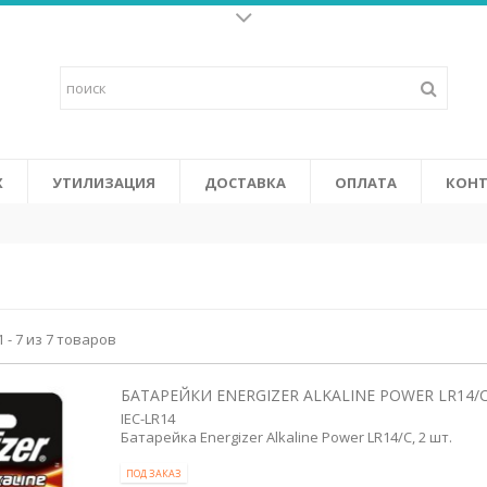
Батарейки для слух
о щелочных батареек и
Высококачественные батарейки 
у жизнь к
последних высокоэффективных у
ится от солнечных батарей в
объединяют в себе повышенную 
 Certifi cation System).
том числе: не содержат ртути и
СМОТРЕТЬ
Х
УТИЛИЗАЦИЯ
ДОСТАВКА
ОПЛАТА
КОНТ
 - 7 из 7 товаров
БАТАРЕЙКИ ENERGIZER ALKALINE POWER LR14/C 
IEC-LR14
Батарейка Energizer Alkaline Power LR14/C, 2 шт.
ПОД ЗАКАЗ