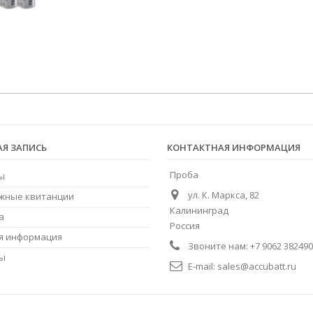
АЯ ЗАПИСЬ
КОНТАКТНАЯ ИНФОРМАЦИЯ
Проба
ы
ул. К. Маркса, 82
жные квитанции
Калининград
а
Россия
я информация
Звоните нам:
+7 9062 382490
ны
E-mail:
sales@accubatt.ru