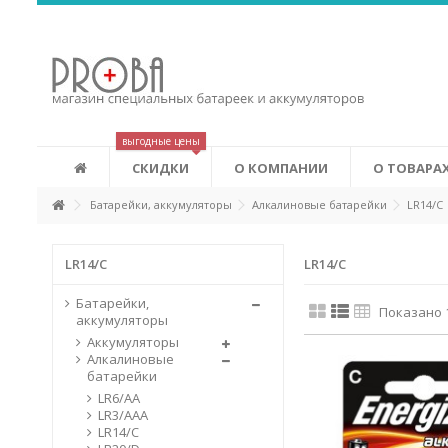
Аккумуляторы Eneloop
Это новые аккумуляторы, которые сочетают в себе удобств
экономичность аккумуляторов. Eneloop может изменить ваш
лучшему. Первоначальная зарядка аккумуляторов производ
соответствии с системой «зеленых» сертификатов (Green Power
выгодные цены
СКИДКИ
О КОМПАНИИ
О ТОВАРА
Батарейки, аккумуляторы
Алкалиновые батарейки
LR14/C
LR14/C
LR14/C
Батарейки,
Показано 1
аккумуляторы
Аккумуляторы
Алкалиновые
батарейки
LR6/AA
LR3/AAA
LR14/C