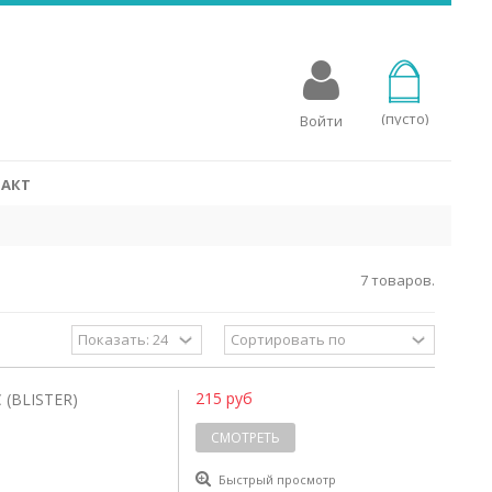
овых аппаратов
для слуховых аппаратов, разработаны специально для
стройств. Батарейки Rayovac для слухового аппарата
мощность с эко-сознательным процессом производства, в
(пусто)
Войти
 упакованы в переработанные упаковки.
СМОТРЕТЬ
АКТ
7 товаров.
215 руб
(BLISTER)
СМОТРЕТЬ
Быстрый просмотр