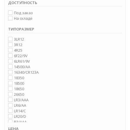
Varta
ДОСТУПНОСТЬ
WIPOW
Парус Электро
Под заказ
На складе
ТИПОРАЗМЕР
3LR12
3R12
4R25
6F22/9V
6LR61/9V
14500/AA
16340/CR123A
18350
18500
18650
26650
LR3/AAA
LR6/AA
LR14/C
LR20/D
R3/AAA
R6/AA
ЦЕНА