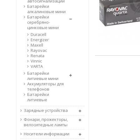
автосигнализации
Батарейки
алкалиновые мини
Батарейки
серебряно-
цинковые мини
Duracell
Energizer
Maxell
Rayovac
Renata
Vinnic
VARTA
Батарейки
литиевые мини
Аккумуляторы для
телефонов
Батарейки
литиевые
Зарядные устройства
Фонари, прожекторы,
велосипедные лампы
Носители информации