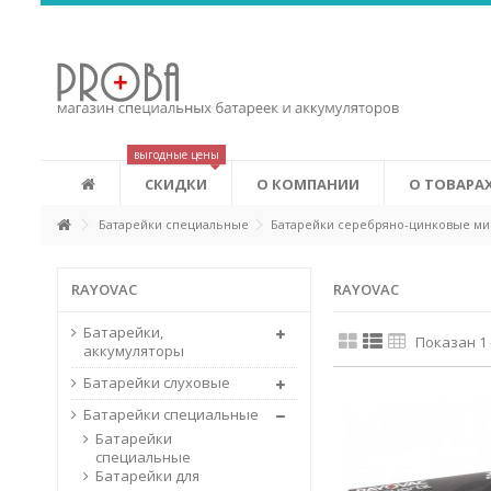
Аккумуляторы Eneloop
Это новые аккумуляторы, которые сочетают в себе удобств
экономичность аккумуляторов. Eneloop может изменить ваш
лучшему. Первоначальная зарядка аккумуляторов производ
соответствии с системой «зеленых» сертификатов (Green Power
выгодные цены
СКИДКИ
О КОМПАНИИ
О ТОВАРА
Батарейки специальные
Батарейки серебряно-цинковые м
RAYOVAC
RAYOVAC
Батарейки,
Показан 1 
аккумуляторы
Батарейки слуховые
Батарейки специальные
Батарейки
специальные
Батарейки для