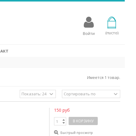
овых аппаратов
для слуховых аппаратов, разработаны специально для
стройств. Батарейки Rayovac для слухового аппарата
мощность с эко-сознательным процессом производства, в
(пусто)
Войти
 упакованы в переработанные упаковки.
СМОТРЕТЬ
АКТ
Имеется 1 товар.
150 руб
В КОРЗИНУ
Быстрый просмотр