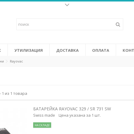
Батарейки для слух
о щелочных батареек и
Высококачественные батарейки 
у жизнь к
последних высокоэффективных у
ится от солнечных батарей в
объединяют в себе повышенную 
 Certifi cation System).
том числе: не содержат ртути и
СМОТРЕТЬ
Х
УТИЛИЗАЦИЯ
ДОСТАВКА
ОПЛАТА
КОНТ
ини
Rayovac
- 1 из 1 товара
БАТАРЕЙКА RAYOVAC 329 / SR 731 SW
Swiss made Цена указана за 1 шт.
НА СКЛАДЕ