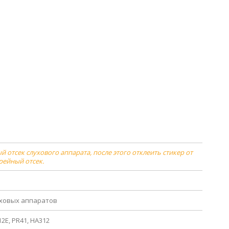
 отсек слухового аппарата, после этого отклеить стикер от
арейный отсек.
уховых аппаратов
12E, PR41, HA312