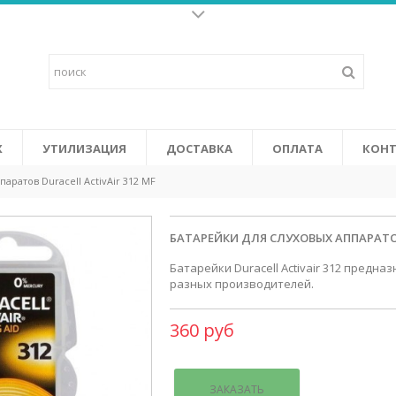
Батарейки для слух
о щелочных батареек и
Высококачественные батарейки 
у жизнь к
последних высокоэффективных у
ится от солнечных батарей в
объединяют в себе повышенную 
 Certifi cation System).
том числе: не содержат ртути и
СМОТРЕТЬ
Х
УТИЛИЗАЦИЯ
ДОСТАВКА
ОПЛАТА
КОНТ
аратов Duracell ActivAir 312 MF
БАТАРЕЙКИ ДЛЯ СЛУХОВЫХ АППАРАТОВ
Батарейки Duracell Activair 312 пред
разных производителей.
360 руб
ЗАКАЗАТЬ