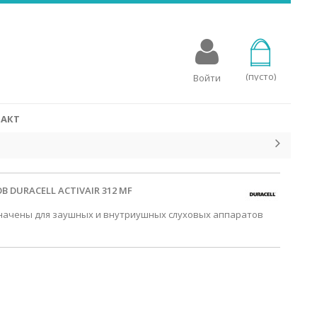
овых аппаратов
для слуховых аппаратов, разработаны специально для
стройств. Батарейки Rayovac для слухового аппарата
мощность с эко-сознательным процессом производства, в
(пусто)
Войти
 упакованы в переработанные упаковки.
СМОТРЕТЬ
АКТ
 DURACELL ACTIVAIR 312 MF
назначены для заушных и внутриушных слуховых аппаратов