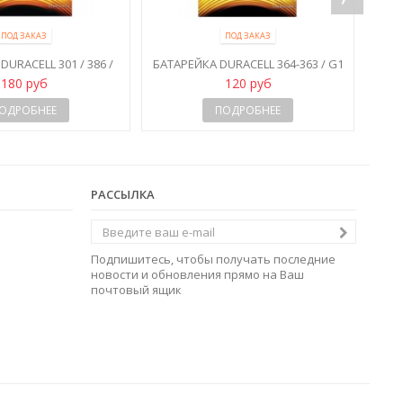
ПОД ЗАКАЗ
ПОД ЗАКАЗ
URACELL 301 / 386 /
БАТАРЕЙКА DURACELL 364-363 / G1
SR43 / G12
/ SR621SW
180 руб
120 руб
ОДРОБНЕЕ
ПОДРОБНЕЕ
РАССЫЛКА
Подпишитесь, чтобы получать последние
новости и обновления прямо на Ваш
почтовый ящик