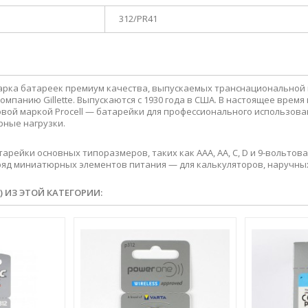
312/PR41
марка батареек премиум качества, выпускаемых транснациональной к
мпанию Gillette. Выпускаются с 1930 года в США. В настоящее время
говой маркой Procell — батарейки для профессионального использова
рные нагрузки.
тарейки основных типоразмеров, таких как AAA, AA, C, D и 9-вольто
д миниатюрных элементов питания — для калькуляторов, наручных 
) ИЗ ЭТОЙ КАТЕГОРИИ: