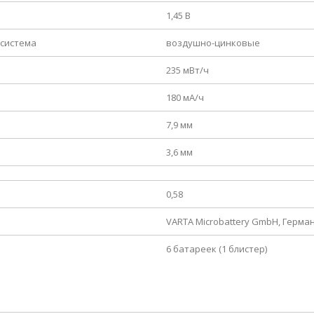
1,45 В
 система
воздушно-цинковые
235 мВт/ч
180 мА/ч
7,9 мм
3,6 мм
0,58
VARTA Microbattery GmbH, Герма
6 батареек (1 блистер)