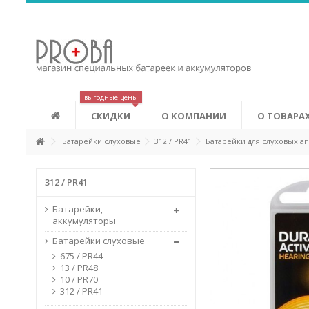
Аккумуляторы Eneloop
Это новые аккумуляторы, которые сочетают в себе удобств
экономичность аккумуляторов. Eneloop может изменить ваш
лучшему. Первоначальная зарядка аккумуляторов производ
соответствии с системой «зеленых» сертификатов (Green Power
выгодные цены
СКИДКИ
О КОМПАНИИ
О ТОВАРА
Батарейки слуховые
312 / PR41
Батарейки для слуховых апп
312 / PR41
Батарейки,
аккумуляторы
Батарейки слуховые
675 / PR44
13 / PR48
10 / PR70
312 / PR41