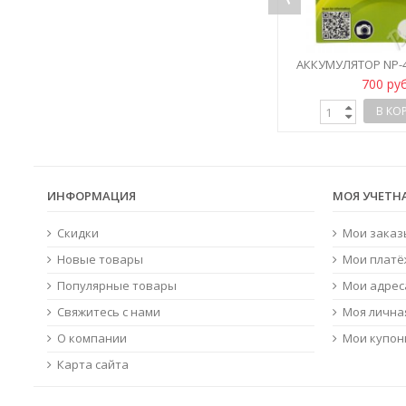
ПОД ЗАКАЗ
9-
БАТАРЕЙКА DURACELL INDUSTRIAL
АККУМУЛЯТОР NP-4
3LR12 4,5V
195 руб
700 ру
ПОДРОБНЕЕ
В КО
ИНФОРМАЦИЯ
МОЯ УЧЕТН
Скидки
Мои заказ
Новые товары
Мои платё
Популярные товары
Мои адрес
Свяжитесь с нами
Моя лична
О компании
Мои купо
Карта сайта