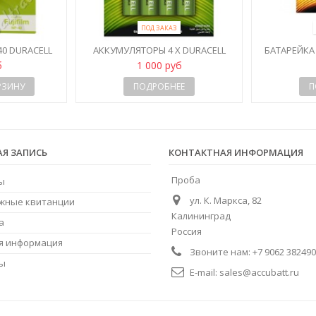
ПОД ЗАКАЗ
0 DURACELL
АККУМУЛЯТОРЫ 4 X DURACELL
БАТАРЕЙКА D
RECHARGE TURBO R6/AA 2500 MAH
б
1 000 руб
РЗИНУ
ПОДРОБНЕЕ
П
АЯ ЗАПИСЬ
КОНТАКТНАЯ ИНФОРМАЦИЯ
Проба
ы
ул. К. Маркса, 82
жные квитанции
Калининград
а
Россия
я информация
Звоните нам:
+7 9062 382490
ны
E-mail:
sales@accubatt.ru