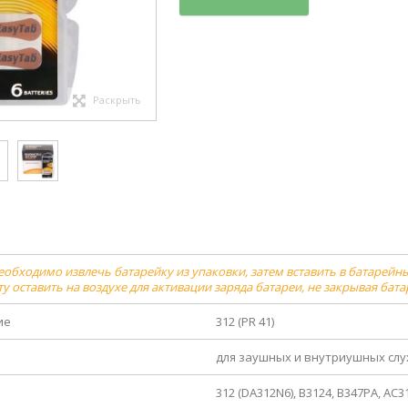
Раскрыть
бходимо извлечь батарейку из упаковки, затем вставить в батарейный
ту оставить на воздухе для активации заряда батареи, не закрывая бат
ие
312 (PR 41)
для заушных и внутриушных сл
я
312 (DA312N6), B3124, B347PA, AC3