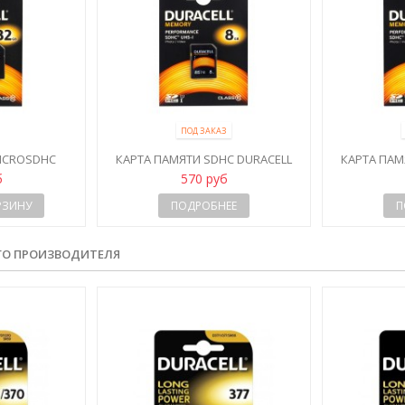
ПОД ЗАКАЗ
ICROSDHC
КАРТА ПАМЯТИ SDHC DURACELL
КАРТА ПАМ
SS 10 UHS-I
8GB CLASS 10 UHS-I
16GB 
б
570 руб
РЗИНУ
ПОДРОБНЕЕ
П
ГО ПРОИЗВОДИТЕЛЯ