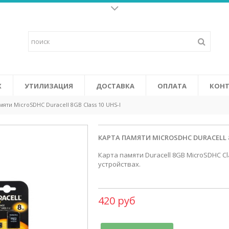
Батарейки для слух
о щелочных батареек и
Высококачественные батарейки 
у жизнь к
последних высокоэффективных у
ится от солнечных батарей в
объединяют в себе повышенную 
 Certifi cation System).
том числе: не содержат ртути и
СМОТРЕТЬ
Х
УТИЛИЗАЦИЯ
ДОСТАВКА
ОПЛАТА
КОНТ
мяти MicroSDHC Duracell 8GB Class 10 UHS-I
КАРТА ПАМЯТИ MICROSDHC DURACELL 8
Карта памяти Duracell 8GB MicroSDHC C
устройствах.
420 руб