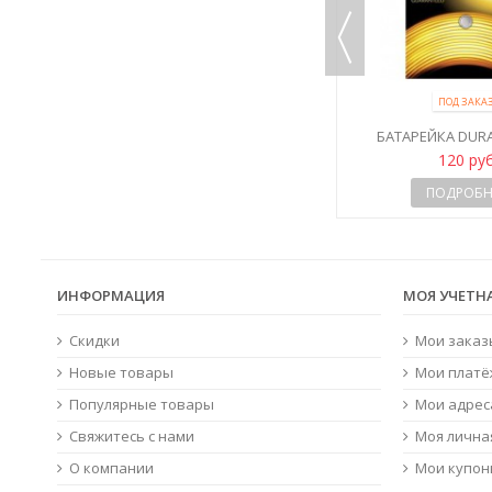
ПОД ЗАКАЗ
ПОД ЗАКА
86 /
БАТАРЕЙКА DURACELL 364-363 / G1
БАТАРЕЙКА DURA
/ SR621SW
370/G6/SR
120 руб
120 ру
ПОДРОБНЕЕ
ПОДРОБН
ИНФОРМАЦИЯ
МОЯ УЧЕТН
Скидки
Мои заказ
Новые товары
Мои платё
Популярные товары
Мои адрес
Свяжитесь с нами
Моя лична
О компании
Мои купо