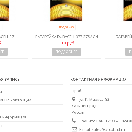
З
ПОД ЗАКАЗ
CELL 371-
БАТАРЕЙКА DURACELL 377-376 / G4
БАТАРЕЙ
920W
/ SR626SW
390
б
110 руб
ЕЕ
ПОДРОБНЕЕ
П
АЯ ЗАПИСЬ
КОНТАКТНАЯ ИНФОРМАЦИЯ
Проба
ы
ул. К. Маркса, 82
жные квитанции
Калининград
а
Россия
я информация
Звоните нам:
+7 9062 382490
ны
E-mail:
sales@accubatt.ru