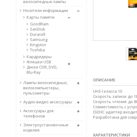
велосипедные лампы
Носители информации
Карты памяти
GoodRam
SanDisk
Duracell
Samsung
Kingston
Toshiba
Кардридеры
Флешки USB
Диски CDR, DVD,
Blu-Ray
ОПИСАНИЕ
Лампы велосипедные,
велокомпьютеры,
UHS-I класса 10
пульсометры
Скорость записи: до 1
Скорость чтения: до 8
Аудио-видео аксессуары
Совместимость с уст
Аксессуары для
(SDHC адаптер входит
телефонов
Разработана для совр
Электроустановочные
изделия
ХАРАКТЕРИСТИКИ