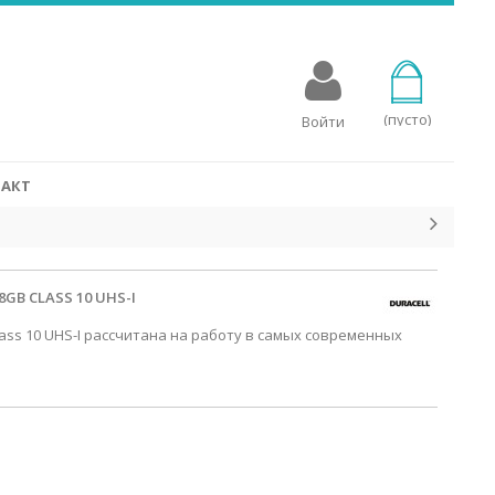
овых аппаратов
для слуховых аппаратов, разработаны специально для
стройств. Батарейки Rayovac для слухового аппарата
мощность с эко-сознательным процессом производства, в
(пусто)
Войти
 упакованы в переработанные упаковки.
СМОТРЕТЬ
АКТ
GB CLASS 10 UHS-I
lass 10 UHS-I рассчитана на работу в самых современных