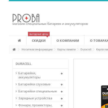
Аккумуляторы Eneloop
Это новые аккумуляторы, которые сочетают в себе удобств
экономичность аккумуляторов. Eneloop может изменить ваш
лучшему. Первоначальная зарядка аккумуляторов производ
соответствии с системой «зеленых» сертификатов (Green Power
выгодные цены
СКИДКИ
О КОМПАНИИ
О ТОВАРА
Носители информации
Карты памяти
Duracell
Карта па
DURACELL
Батарейки,
аккумуляторы
Батарейки слуховые
Батарейки специальные
Зарядные устройства
Фонари, прожекторы,