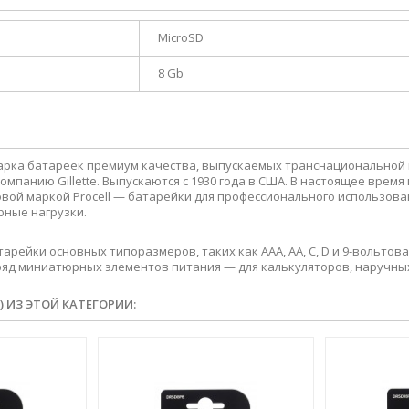
MicroSD
8 Gb
марка батареек премиум качества, выпускаемых транснациональной к
мпанию Gillette. Выпускаются с 1930 года в США. В настоящее время
говой маркой Procell — батарейки для профессионального использова
рные нагрузки.
тарейки основных типоразмеров, таких как AAA, AA, C, D и 9-вольто
д миниатюрных элементов питания — для калькуляторов, наручных 
) ИЗ ЭТОЙ КАТЕГОРИИ: