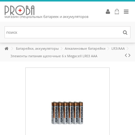
Аккумуляторы Eneloop
Это новые аккумуляторы, которые сочетают в себе удобство
щелочных батареек и экономичность аккумуляторов. Eneloop
может изменить вашу жизнь к лучшему. Первоначальная
зарядка аккумуляторов производится от солнечных батарей в
соответствии с системой «зеленых» сертификатов (Green Power
Certifi cation System).
Батарейки, аккумуляторы
Алкалиновые батарейки
LR3/AAA
СМОТРЕТЬ
Элементы питания щелочные 6 x Megacell LR03 AAA
Батарейки для слуховых аппаратов
Высококачественные батарейки для слуховых аппаратов,
разработаны специально для последних высокоэффективных
устройств. Батарейки Rayovac для слухового аппарата
объединяют в себе повышенную мощность с эко-сознательным
процессом производства, в том числе: не содержат ртути и
упакованы в переработанные упаковки.
СМОТРЕТЬ