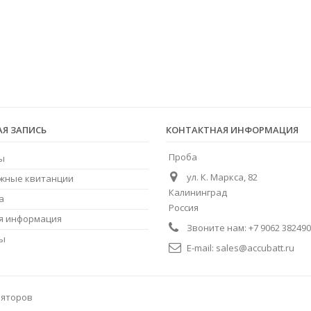
АЯ ЗАПИСЬ
КОНТАКТНАЯ ИНФОРМАЦИЯ
Проба
ы
ул. К. Маркса, 82
жные квитанции
Калининград
а
Россия
я информация
Звоните нам:
+7 9062 382490
ны
E-mail:
sales@accubatt.ru
ляторов