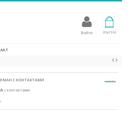
овых аппаратов
для слуховых аппаратов, разработаны специально для
стройств. Батарейки Rayovac для слухового аппарата
мощность с эко-сознательным процессом производства, в
(пусто)
Войти
 упакованы в переработанные упаковки.
СМОТРЕТЬ
АКТ
000 MAH С КОНТАКТАМИ
Ah
с контактами.
.