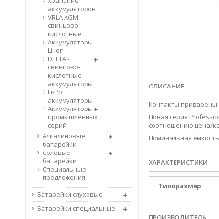
хранение
аккумуляторов
VRLA AGM -
свинцово-
кислотные
Аккумуляторы
Li-ion
DELTA -
свинцово-
кислотные
аккумуляторы
ОПИСАНИЕ
Li-Po
аккумуляторы
Контакты приварены 
Аккумуляторы
промышленных
Новая серия Professi
серий
соотношению цена/ка
Алкалиновые
Номинальная емкость 
батарейки
Солевые
батарейки
ХАРАКТЕРИСТИКИ
Специальные
предложения
Типоразмер
Батарейки слуховые
Батарейки специальные
ПРОИЗВОДИТЕЛЬ