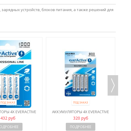
 зарядных устройств, блоков питания, а также решений для
ENEL
ПОД ЗАКАЗ
ПОД ЗАКАЗ
ОРЫ 4X EVERACTIVE
АККУМУЛЯТОРЫ 4X EVERACTIVE
 1000 MAH READY TO...
R3/AAA NI-MH 800 MAH READY TO
432 руб
320 руб
USE
ОДРОБНЕЕ
ПОДРОБНЕЕ