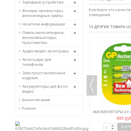
Зарядные устройства
EverActive это качес
Фонари, прожекторы,
освещения.
велосипедные лампы
Носители информации
13 ДРУГИХ ТОВАРА (О
Лампы велосипедные,
велокомпьютеры,
пульсометры
Аудио-видео аксессуары
Аксессуары для
телефонов
Электроустановочные
изделия
Аккумуляторы для фото/
видео
Блоки питания
ПОД ЗАКАЗ
Разное
ONIC
АККУМУЛЯТОРЫ 2 X PANASONIC
АККУМУЛЯТОРЫ 4 X G
H...
PANASONIC R03 AAA NI-MH
MH 650 M
365 руб
600 ру
1000MAH
ПОДРОБНЕЕ
В КО