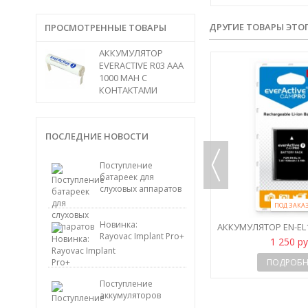
ДРУГИЕ ТОВАРЫ ЭТО
ПРОСМОТРЕННЫЕ ТОВАРЫ
АККУМУЛЯТОР
EVERACTIVE R03 AAA
1000 MAH С
КОНТАКТАМИ
ПОСЛЕДНИЕ НОВОСТИ
Поступление
батареек для
слуховых аппаратов
ПОД ЗАКАЗ
ПОД ЗАКА
Новинка:
12
АККУМУЛЯТОР EN-EL12 EVERACTIVE
АККУМУЛЯТОР EN-EL1
Rayovac Implant Pro+
CAMPRO
CAMPR
515 руб
1 250 р
ПОДРОБНЕЕ
ПОДРОБН
Поступление
аккумуляторов