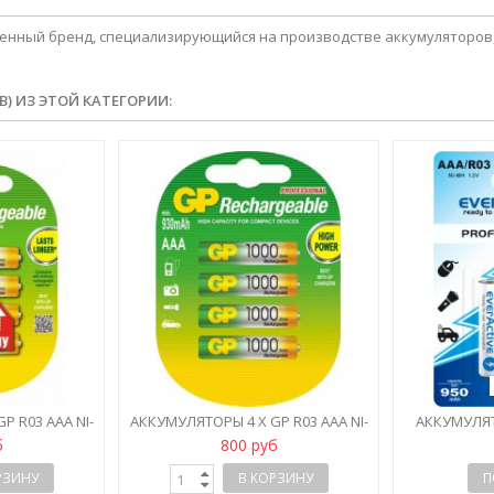
твенный бренд, специализирующийся на производстве аккумуляторов,
В) ИЗ ЭТОЙ КАТЕГОРИИ:
P R03 AAA NI-
АККУМУЛЯТОРЫ 4 X GP R03 AAA NI-
АККУМУЛЯТ
AH
MH 1000 MAH
R3/AAA NI-MH
б
800 руб
РЗИНУ
В КОРЗИНУ
П