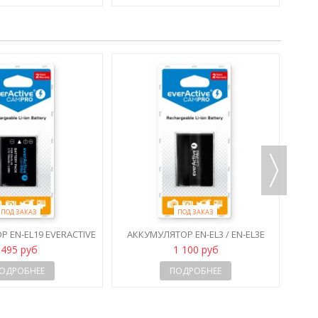
АКК
ПОД ЗАКАЗ
ПОД ЗАКАЗ
 EN-EL19 EVERACTIVE
АККУМУЛЯТОР EN-EL3 / EN-EL3E
CAMPRO
EVERACTIVE CAMPRO
495 руб
1 100 руб
ОДРОБНЕЕ
ПОДРОБНЕЕ