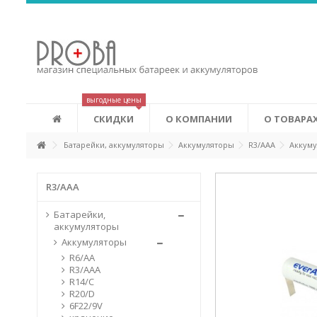
Аккумуляторы Eneloop
Это новые аккумуляторы, которые сочетают в себе удобств
экономичность аккумуляторов. Eneloop может изменить ваш
лучшему. Первоначальная зарядка аккумуляторов производ
соответствии с системой «зеленых» сертификатов (Green Power
выгодные цены
СКИДКИ
О КОМПАНИИ
О ТОВАРА
Батарейки, аккумуляторы
Аккумуляторы
R3/AAA
Аккуму
R3/AAA
Батарейки,
аккумуляторы
Аккумуляторы
R6/AA
R3/AAA
R14/C
R20/D
6F22/9V