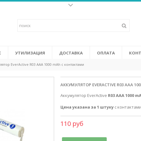
Батарейки для слух
о щелочных батареек и
Высококачественные батарейки 
у жизнь к
последних высокоэффективных у
ится от солнечных батарей в
объединяют в себе повышенную 
 Certifi cation System).
том числе: не содержат ртути и
СМОТРЕТЬ
Х
УТИЛИЗАЦИЯ
ДОСТАВКА
ОПЛАТА
КОНТ
лятор EverActive R03 AAA 1000 mAh с контактами
АККУМУЛЯТОР EVERACTIVE R03 AAA 1
Аккумулятор EverActive
R03 AAA 1000 m
Цена указана за 1 штуку
с контактами
110 руб