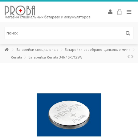
Аккумуляторы Eneloop
Это новые аккумуляторы, которые сочетают в себе удобство
щелочных батареек и экономичность аккумуляторов. Eneloop
может изменить вашу жизнь к лучшему. Первоначальная
зарядка аккумуляторов производится от солнечных батарей в
соответствии с системой «зеленых» сертификатов (Green Power
Certifi cation System).
Батарейки специальные
Батарейки серебряно-цинковые мини
СМОТРЕТЬ
Renata
Батарейка Renata 346 / SR712SW
Батарейки для слуховых аппаратов
Высококачественные батарейки для слуховых аппаратов,
разработаны специально для последних высокоэффективных
устройств. Батарейки Rayovac для слухового аппарата
объединяют в себе повышенную мощность с эко-сознательным
процессом производства, в том числе: не содержат ртути и
упакованы в переработанные упаковки.
СМОТРЕТЬ