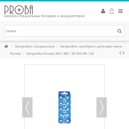
Аккумуляторы Eneloop
Это новые аккумуляторы, которые сочетают в себе удобство
щелочных батареек и экономичность аккумуляторов. Eneloop
может изменить вашу жизнь к лучшему. Первоначальная
зарядка аккумуляторов производится от солнечных батарей в
соответствии с системой «зеленых» сертификатов (Green Power
Certifi cation System).
Батарейки специальные
Батарейки серебряно-цинковые мини
СМОТРЕТЬ
Renata
Батарейка Renata 394 / 380 / SR 936 SW / G9
Батарейки для слуховых аппаратов
Высококачественные батарейки для слуховых аппаратов,
разработаны специально для последних высокоэффективных
устройств. Батарейки Rayovac для слухового аппарата
объединяют в себе повышенную мощность с эко-сознательным
процессом производства, в том числе: не содержат ртути и
упакованы в переработанные упаковки.
СМОТРЕТЬ